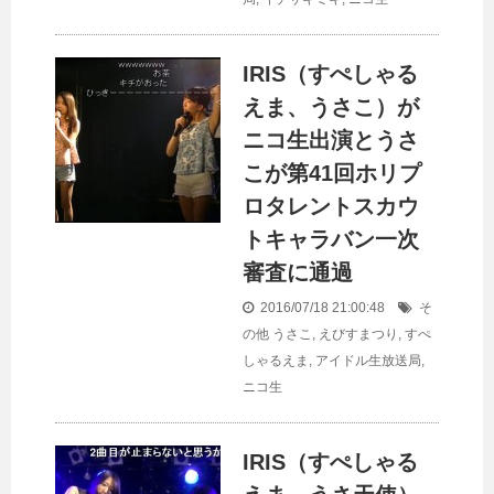
IRIS（すぺしゃる
えま、うさこ）が
ニコ生出演とうさ
こが第41回ホリプ
ロタレントスカウ
トキャラバン一次
審査に通過
2016/07/18 21:00:48
そ
の他
うさこ
,
えびすまつり
,
すぺ
しゃるえま
,
アイドル生放送局
,
ニコ生
IRIS（すぺしゃる