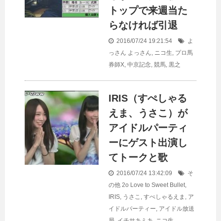
トップで来週当た
らなければ引退
2016/07/24 19:21:54
よ
っさん
よっさん
,
ニコ生
,
プロ馬
券師X
,
中京記念
,
競馬
,
黒之
IRIS（すぺしゃる
えま、うさこ）が
アイドルパーティ
ーにゲスト出演し
てトークと歌
2016/07/24 13:42:09
そ
の他
2o Love to Sweet Bullet
,
IRIS
,
うさこ
,
すぺしゃるえま
,
ア
イドルパーティー
,
アイドル放送
局
,
イチサキミキ
,
ニコ生