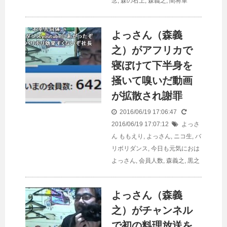
念
,
森の右上
,
森義之
,
闇将軍
よっさん（森義
之）がアフリカで
寝ぼけて下半身を
掻いて嗅いだ動画
が拡散され謝罪
2016/06/19 17:06:47
2016/06/19 17:07:12
よっさ
ん
ももえり
,
よっさん
,
ニコ生
,
バ
リボリダンス
,
今日も元気におは
よっさん
,
会員人数
,
森義之
,
黒之
よっさん（森義
之）がチャンネル
で初の料理放送を