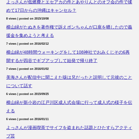
よっさんが低燃費とエセアカの件とあやりんとのオフ会の件で揉
めて17日からの沖縄はキャンセル？
8 views
|
posted on 2015/10/08
横山緑がたぬきを著作権で訴えポンちゃんが口座を晒したので義
援金を集めようと考える
7 views
|
posted on 2016/02/12
横山緑が48時間ウォーキングをして108神社でおみくじその6再
開するが四谷でギブアップして始発で帰り終了
7 views
|
posted on 2016/01/02
美海さんが配信中に聞こえた咳は兄だったと説明して元彼のこと
について話す
6 views
|
posted on 2015/09/25
横山緑が新小岩の江戸川区成人式会場に行って成人式の様子を伝
える
6 views
|
posted on 2016/01/11
よっさんが漫画喫茶でサイフを盗まれた話題とひたすらアクティ
ブ芸