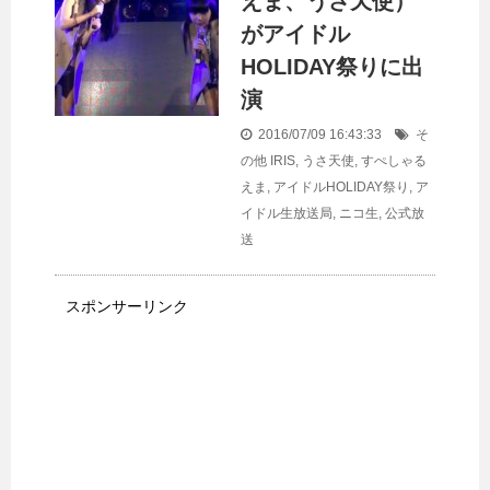
えま、うさ天使）
がアイドル
HOLIDAY祭りに出
演
2016/07/09 16:43:33
そ
の他
IRIS
,
うさ天使
,
すぺしゃる
えま
,
アイドルHOLIDAY祭り
,
ア
イドル生放送局
,
ニコ生
,
公式放
送
スポンサーリンク