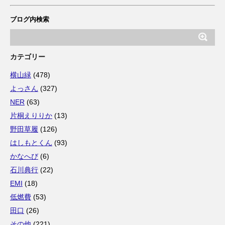
ブログ内検索
カテゴリー
横山緑
(478)
よっさん
(327)
NER
(63)
片桐えりりか
(13)
野田草履
(126)
はしもとくん
(93)
かなへび
(6)
石川典行
(22)
EMI
(18)
低燃費
(53)
田口
(26)
その他
(221)