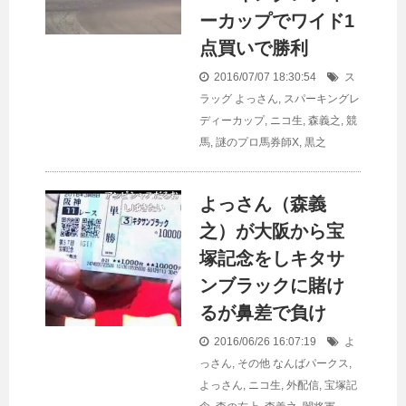
ーカップでワイド1
点買いで勝利
2016/07/07 18:30:54
ス
ラッグ
よっさん
,
スパーキングレ
ディーカップ
,
ニコ生
,
森義之
,
競
馬
,
謎のプロ馬券師X
,
黒之
よっさん（森義
之）が大阪から宝
塚記念をしキタサ
ンブラックに賭け
るが鼻差で負け
2016/06/26 16:07:19
よ
っさん
,
その他
なんばパークス
,
よっさん
,
ニコ生
,
外配信
,
宝塚記