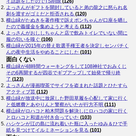
イ話題をしたのでTS削除
(126)
よっさんがギフトを開封していると弟の龍之に怒られ名
刺を渡すがゴミだと拒否される
(120)
横山緑がたぬきを著作権で訴えポンちゃんが口座を晒し
たので義援金を集めようと考える
(112)
よっさんがおししちゃんと店で飲みトイレでいない間に
服の匂いを嗅ぐ
(106)
横山緑が2015年の替え歌選手権王者を決定しセンパチく
んの夜中生活をやめることにした
(101)
面白くない
横山緑が48時間ウォーキングをして108神社でおみくじ
その6再開するが四谷でギブアップして始発で帰り終
了
(123)
よっさんが漫画喫茶でサイフを盗まれた話題とひたすら
アクティブ芸
(112)
横山緑が放送中に放尿した野田草履を心配して家に行く
と低燃費とあやりんと警察がいたが行方不明
(111)
横山緑がロハコと柏木問題を解決しにロハコの家に行く
とロハコと和道が付き合っていた
(103)
ハシケンが江の島に流れ着いた瓶に入ったゆみ＆ひで手
紙を見つけてイルミネーションを見る
(101)