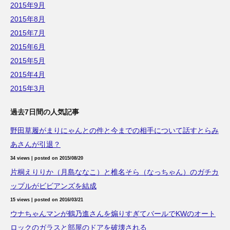
2015年9月
2015年8月
2015年7月
2015年6月
2015年5月
2015年4月
2015年3月
過去7日間の人気記事
野田草履がまりにゃんとの件と今までの相手について話すとらみ
あさんが引退？
34 views
|
posted on 2015/08/20
片桐えりりか（月島ななこ）と椎名そら（なっちゃん）のガチカ
ップルがビビアンズを結成
15 views
|
posted on 2016/03/21
ウナちゃんマンが鶴乃進さんを煽りすぎてバールでKWのオート
ロックのガラスと部屋のドアを破壊される