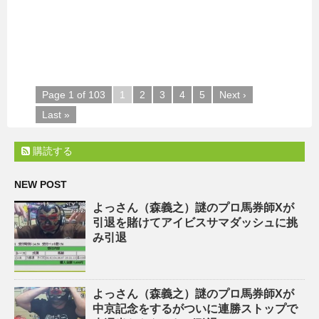
Page 1 of 103
1
2
3
4
5
Next ›
Last »
購読する
NEW POST
よっさん（森義之）謎のプロ馬券師Xが
引退を賭けてアイビスサマダッシュに挑
み引退
よっさん（森義之）謎のプロ馬券師Xが
中京記念をするがついに連勝ストップで