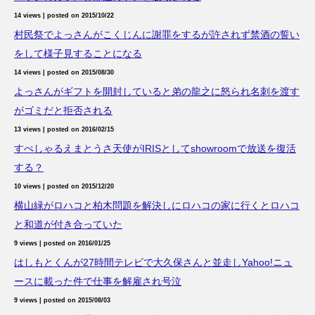
14 views
|
posted on 2015/10/22
村民祭でよっさんがこくじんに謝罪をするが許されず禁酒の誓い
をして様子見することになる
14 views
|
posted on 2015/08/30
よっさんがギフトを開封していると弟の龍之に怒られ名刺を渡す
がゴミだと拒否される
13 views
|
posted on 2016/02/15
すぺしゃるえまとうさ天使がIRISとしてshowroomで放送を復活
する？
10 views
|
posted on 2015/12/20
横山緑がロハコと柏木問題を解決しにロハコの家に行くとロハコ
と和道が付き合っていた
9 views
|
posted on 2016/01/25
はしもとくんが27時間テレビで大久保さんと並走しYahoo!ニュ
ースに載った件で仕事を解雇され号泣
9 views
|
posted on 2015/08/03