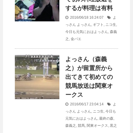
するが料理は有料
2016/06/18 16:24:07
よ
っさん
よっさん
,
ギフト
,
ニコ生
,
今日も元気におはよっさん
,
森義
之
,
金バエ
よっさん（森義
之）が留置所から
出てきて初めての
競馬放送は関東オ
ークス
2016/06/17 23:04:14
よ
っさん
よっさん
,
ニコ生
,
今日も
元気におはよっさん
,
最終の森
,
森義之
,
競馬
,
関東オークス
,
黒之