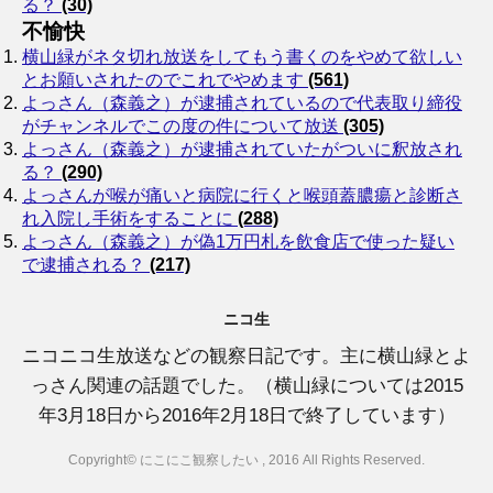
る？
(30)
不愉快
横山緑がネタ切れ放送をしてもう書くのをやめて欲しい
とお願いされたのでこれでやめます
(561)
よっさん（森義之）が逮捕されているので代表取り締役
がチャンネルでこの度の件について放送
(305)
よっさん（森義之）が逮捕されていたがついに釈放され
る？
(290)
よっさんが喉が痛いと病院に行くと喉頭蓋膿瘍と診断さ
れ入院し手術をすることに
(288)
よっさん（森義之）が偽1万円札を飲食店で使った疑い
で逮捕される？
(217)
ニコ生
ニコニコ生放送などの観察日記です。主に横山緑とよ
っさん関連の話題でした。（横山緑については2015
年3月18日から2016年2月18日で終了しています）
Copyright© にこにこ観察したい , 2016 All Rights Reserved.