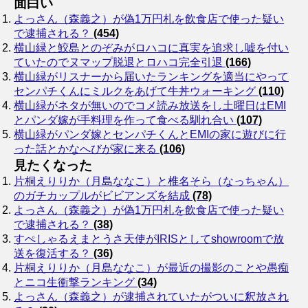
面白い
よっさん（森義之）が偽1万円札を飲食店で使った疑い
で逮捕される？
(454)
横山緑と鮫島とのぞみがロハコに真実を追求し嘘を付い
ていたのでヌマップ脱退とロハコ完全引退
(166)
横山緑がリスナーから届いたランキングを適当にやって
センパチくんにミルクをあげて牛丼ウォーキング
(110)
横山緑がネタが無いのでコメ読み放送をし土曜日はEMI
とパンダ嫁が手料理を作って食べる馴れ合い
(107)
横山緑がパンダ嫁とセンパチくんとEMIの家に遊びに行
った話とかなへびが家に来る
(106)
見たくなった
片桐えりりか（月島ななこ）と椎名そら（なっちゃん）
のガチカップルがビビアンズを結成
(78)
よっさん（森義之）が偽1万円札を飲食店で使った疑い
で逮捕される？
(38)
すぺしゃるえまとうさ天使がIRISとしてshowroomで放
送を復活する？
(36)
片桐えりりか（月島ななこ）が最近の撮影のことや愚痴
とニコ生衝撃ランキング
(34)
よっさん（森義之）が逮捕されていたがついに釈放され