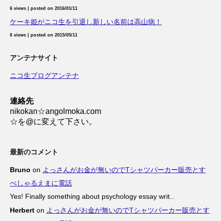
6 views
|
posted on 2016/01/11
ケーキ姫がニコ生を引退し新しい名前は高山病！
6 views
|
posted on 2015/05/11
アンテナサイト
ニコ生ブログアンテナ
連絡先
nikokan☆angolmoka.com
☆を@に変えて下さい。
最新のコメント
Bruno
on
よっさんがお金が無いのでTシャツパーカー販売とす
ぺしゃるえまに電話
Yes! Finally something about psychology essay writ
...
Herbert
on
よっさんがお金が無いのでTシャツパーカー販売とす