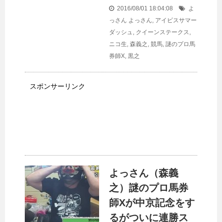
2016/08/01 18:04:08
よ
っさん
よっさん
,
アイビスサマー
ダッシュ
,
クイーンステークス
,
ニコ生
,
森義之
,
競馬
,
謎のプロ馬
券師X
,
黒之
スポンサーリンク
よっさん（森義
之）謎のプロ馬券
師Xが中京記念をす
るがついに連勝ス