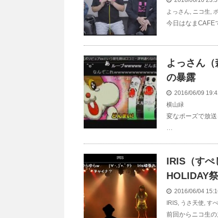
2016/06/10 23:
よっさん
,
ニコ生
,
今日はなまCAF
よっさん（
の暴露
2016/06/09 19
横山緑
変なポーズで放送
…
IRIS（
HOLIDA
2016/06/04 15:
IRIS
,
うさ天使
,
す
前回からニコ生の