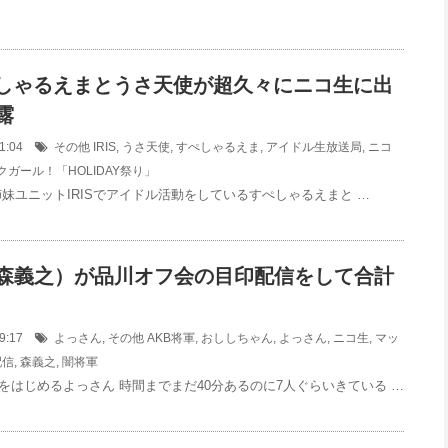
すぺしゃるえまとうさ天使が超久々にニコ生に出
露
:41:04
その他
IRIS
,
うさ天使
,
すぺしゃるえま
,
アイドル生放送局
,
ニコ
ガール！「HOLIDAY祭り」
 姉妹ユニットIRISでアイドル活動をしているすぺしゃるえまと …
森義之）が品川オフ会の目印配信をして合計
:09:17
よっさん
,
その他
AKB将軍
,
おししちゃん
,
よっさん
,
ニコ生
,
マッ
配信
,
森義之
,
闇将軍
をはじめるよっさん 時間までまだ40分あるのに7人ぐらいきている …