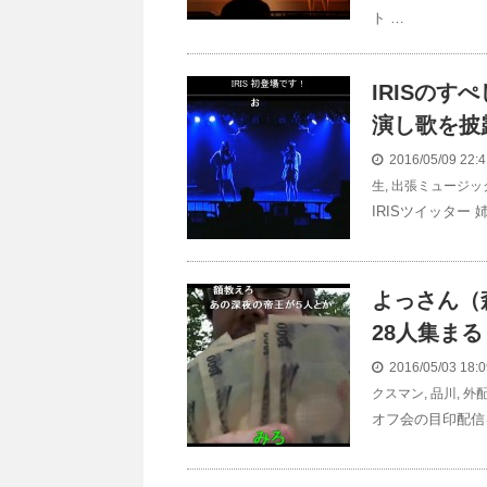
ト …
IRISの
演し歌を披
2016/05/09 22
生
,
出張ミュージック
IRISツイッター
よっさん（
28人集まる
2016/05/03 18
クスマン
,
品川
,
外
オフ会の目印配信