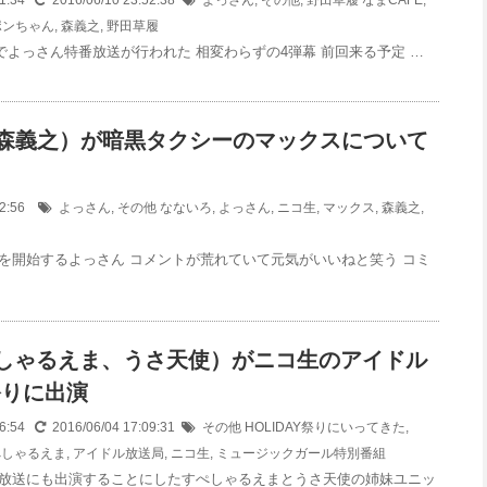
51:34
2016/06/10 23:52:38
よっさん
,
その他
,
野田草履
なまCAFE
,
ポンちゃん
,
森義之
,
野田草履
Eでよっさん特番放送が行われた 相変わらずの4弾幕 前回来る予定 …
森義之）が暗黒タクシーのマックスについて
:42:56
よっさん
,
その他
なないろ
,
よっさん
,
ニコ生
,
マックス
,
森義之
,
を開始するよっさん コメントが荒れていて元気がいいねと笑う コミ
すぺしゃるえま、うさ天使）がニコ生のアイドル
Y祭りに出演
16:54
2016/06/04 17:09:31
その他
HOLIDAY祭りにいってきた
,
ぺしゃるえま
,
アイドル放送局
,
ニコ生
,
ミュージックガール特別番組
放送にも出演することにしたすぺしゃるえまとうさ天使の姉妹ユニッ