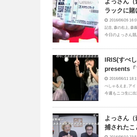
よっさん（
ラックに賭
2016/06/26 16
記念
,
森の右上
,
森
今日のよっさん競馬
IRIS(
present
2016/06/11 18:
ぺしゃるえま
,
アイド
今週もニコ生に出
よっさん（
捕されたこ