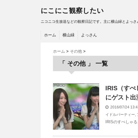
にこにこ観察したい
ニコニコ生放送などの観察日記です。主に横山緑とよっさん関
ホーム
横山緑
よっさん
ホーム
>
その他
>
「 その他 」 一覧
IRIS（
にゲスト出
2016/07/24 13
イドルパーティー
,
IRISのすぺしゃ