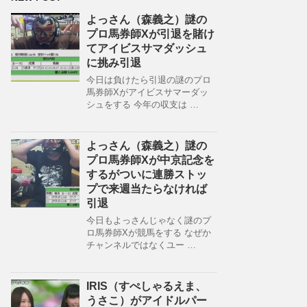
よっさん（森義之）謎の
プロ馬券師Xが引退を賭け
てアイビスサマダッシュ
に挑み引退
今日は負けたら引退の謎のプロ
馬券師Xがアイビスサマーダッ
シュをする 今年の収支は …
よっさん（森義之）謎の
プロ馬券師Xが中京記念を
するがついに連勝ストッ
プで来週当たらなければ
引退
今日もよっさんじゃなく謎のプ
ロ馬券師Xが競馬をする なぜか
チャンネルではなくユー …
IRIS（すぺしゃるえま、
うさこ）がアイドルパー