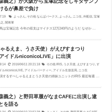
森義之）が大阪から宝塚記念をしキタサンブ
けるが鼻差で負け
:07:19
よっさん
,
その他
なんばパークス
,
よっさん
,
ニコ生
,
外配信
,
宝塚
義之
,
闇将軍
は宝塚記念 今年の収支はマイナス12万240円のようだ なぜか …
すぺしゃるえま、うさ天使）がえびすまつり
s「アイドルniconicoLIVE」に出演
19:14
2016/06/11 20:21:18
その他
IRIS
,
うさ天使
,
えびすまつり
,
す
ルniconicoLIVE
,
アイドルパーティー
,
アイドル生放送局
,
ニコ生
演するすぺしゃるえまとうさ天使の姉妹ユニットのIRIS 最近毎週 …
森義之）と野田草履がなまCAFEに出演し逮
とを語る