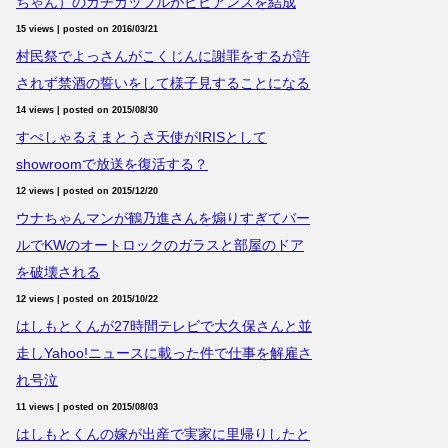
ちゃん）のガチカップルがビビアンズを結成
15 views
|
posted on 2016/03/21
村民祭でよっさんがこくじんに謝罪をするが許
されず禁酒の誓いをして様子見することになる
14 views
|
posted on 2015/08/30
すぺしゃるえまとうさ天使がIRISとして
showroomで放送を復活する？
12 views
|
posted on 2015/12/20
ウナちゃんマンが鶴乃進さんを煽りすぎてバー
ルでKWのオートロックのガラスと部屋のドア
を破壊される
12 views
|
posted on 2015/10/22
はしもとくんが27時間テレビで大久保さんと並
走しYahoo!ニュースに載った件で仕事を解雇さ
れ号泣
11 views
|
posted on 2015/08/03
はしもとくんの嫁が出産で実家に里帰りしたと