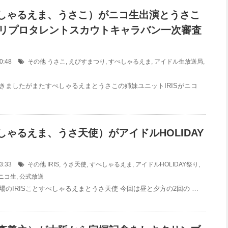
すぺしゃるえま、うさこ）がニコ生出演とうさこ
ホリプロタレントスカウトキャラバン一次審査
:00:48
その他
うさこ
,
えびすまつり
,
すぺしゃるえま
,
アイドル生放送局
,
きましたがまたすぺしゃるえまとうさこの姉妹ユニットIRISがニコ
ぺしゃるえま、うさ天使）がアイドルHOLIDAY
:43:33
その他
IRIS
,
うさ天使
,
すぺしゃるえま
,
アイドルHOLIDAY祭り
,
ニコ生
,
公式放送
場のIRISことすぺしゃるえまとうさ天使 今回は昼と夕方の2回の …