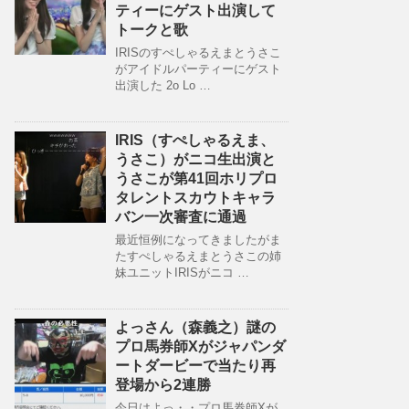
ティーにゲスト出演して
トークと歌
IRISのすぺしゃるえまとうさこ
がアイドルパーティーにゲスト
出演した 2o Lo …
IRIS（すぺしゃるえま、
うさこ）がニコ生出演と
うさこが第41回ホリプロ
タレントスカウトキャラ
バン一次審査に通過
最近恒例になってきましたがま
たすぺしゃるえまとうさこの姉
妹ユニットIRISがニコ …
よっさん（森義之）謎の
プロ馬券師Xがジャパンダ
ートダービーで当たり再
登場から2連勝
今日はよっ・・プロ馬券師Xが