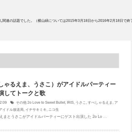
連の話題でした。（横山緑については2015年3月18日から2016年2月18日で
すぺしゃるえま、うさこ）がアイドルパーティー
演してトークと歌
:42:09
その他
2o Love to Sweet Bullet
,
IRIS
,
うさこ
,
すぺしゃるえま
,
ア
アイドル放送局
,
イチサキミキ
,
ニコ生
るえまとうさこがアイドルパーティーにゲスト出演した 2o Lo …