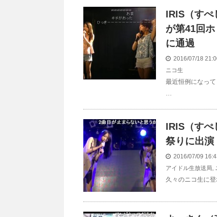
IRIS（
が第41回
に通過
2016/07/18 21
ニコ生
最近恒例になって
…
IRIS（す
祭りに出演
2016/07/09 16
アイドル生放送局
,
久々のニコ生に登