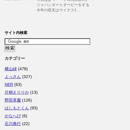
ジャパンダートダービーをする
今年の収支はマイナス1 …
サイト内検索
カテゴリー
横山緑
(478)
よっさん
(327)
NER
(63)
片桐えりりか
(13)
野田草履
(126)
はしもとくん
(93)
かなへび
(6)
石川典行
(22)