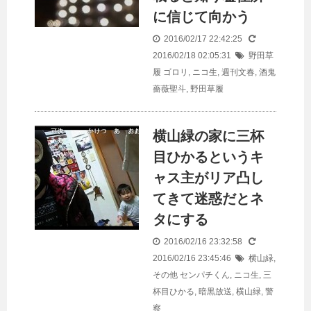
に信じて向かう
2016/02/17 22:42:25
2016/02/18 02:05:31
野田草
履
ゴロリ
,
ニコ生
,
週刊文春
,
酒鬼
薔薇聖斗
,
野田草履
横山緑の家に三杯
目ひかるというキ
ャス主がリア凸し
てきて迷惑だとネ
タにする
2016/02/16 23:32:58
2016/02/16 23:45:46
横山緑
,
その他
センパチくん
,
ニコ生
,
三
杯目ひかる
,
暗黒放送
,
横山緑
,
警
察