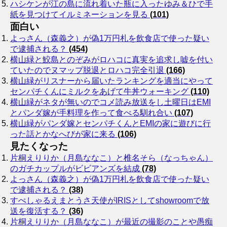
ハシケンが江の島に流れ着いた瓶に入ったゆみ＆ひで手
紙を見つけてイルミネーションを見る
(101)
面白い
よっさん（森義之）が偽1万円札を飲食店で使った疑い
で逮捕される？
(454)
横山緑と鮫島とのぞみがロハコに真実を追求し嘘を付い
ていたのでヌマップ脱退とロハコ完全引退
(166)
横山緑がリスナーから届いたランキングを適当にやって
センパチくんにミルクをあげて牛丼ウォーキング
(110)
横山緑がネタが無いのでコメ読み放送をし土曜日はEMI
とパンダ嫁が手料理を作って食べる馴れ合い
(107)
横山緑がパンダ嫁とセンパチくんとEMIの家に遊びに行
った話とかなへびが家に来る
(106)
見たくなった
片桐えりりか（月島ななこ）と椎名そら（なっちゃん）
のガチカップルがビビアンズを結成
(78)
よっさん（森義之）が偽1万円札を飲食店で使った疑い
で逮捕される？
(38)
すぺしゃるえまとうさ天使がIRISとしてshowroomで放
送を復活する？
(36)
片桐えりりか（月島ななこ）が最近の撮影のことや愚痴