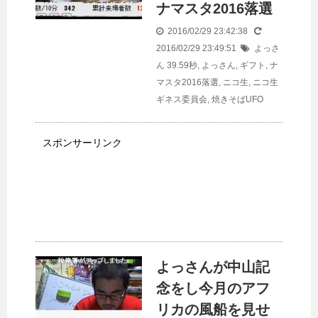
ナマスタ2016落選
2016/02/29 23:42:38
2016/02/29 23:49:51
よっさ
ん
39.59秒
,
よっさん
,
ギフト
,
ナ
マスタ2016落選
,
ニコ生
,
ニコ生
ギネス委員会
,
焼きそばUFO
スポンサーリンク
よっさんが中山記
念をし今月のアフ
リカの風船を見せ