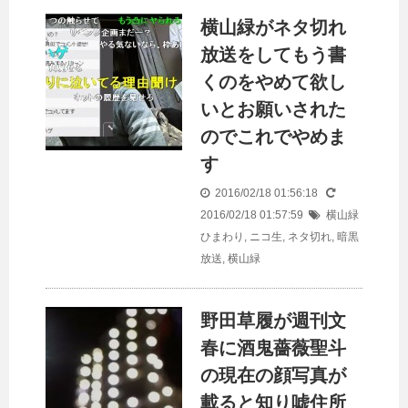
横山緑がネタ切れ
放送をしてもう書
くのをやめて欲し
いとお願いされた
のでこれでやめま
す
2016/02/18 01:56:18
2016/02/18 01:57:59
横山緑
ひまわり
,
ニコ生
,
ネタ切れ
,
暗黒
放送
,
横山緑
野田草履が週刊文
春に酒鬼薔薇聖斗
の現在の顔写真が
載ると知り嘘住所