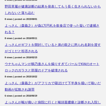
8 views
|
posted on 2015/10/08
野田草履が健康診断の結果を発表してもう長く生きられないかも
しれないと落ち込む
8 views
|
posted on 2015/08/01
よっさん（森義之）が偽1万円札を飲食店で使った疑いで逮捕さ
れる？
8 views
|
posted on 2016/05/11
よっさんがギフトを開封していると弟の龍之に怒られ名刺を渡す
がゴミだと拒否される
8 views
|
posted on 2016/02/15
ウナちゃんマンが鶴乃進さんを煽りすぎてバールでKWのオート
ロックのガラスと部屋のドアを破壊される
8 views
|
posted on 2015/10/22
よっさん（森義之）がアフリカで寝ぼけて下半身を掻いて嗅いだ
動画が拡散され謝罪
6 views
|
posted on 2016/06/19
よっさんが喉が痛いと病院に行くと喉頭蓋膿瘍と診断され入院し