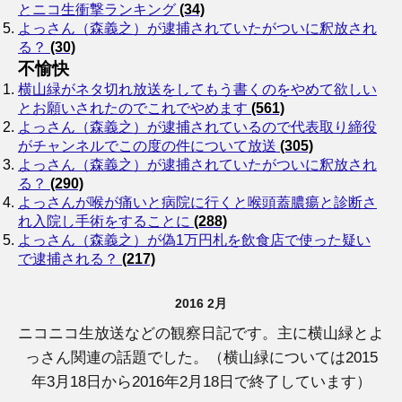
とニコ生衝撃ランキング
(34)
よっさん（森義之）が逮捕されていたがついに釈放され
る？
(30)
不愉快
横山緑がネタ切れ放送をしてもう書くのをやめて欲しい
とお願いされたのでこれでやめます
(561)
よっさん（森義之）が逮捕されているので代表取り締役
がチャンネルでこの度の件について放送
(305)
よっさん（森義之）が逮捕されていたがついに釈放され
る？
(290)
よっさんが喉が痛いと病院に行くと喉頭蓋膿瘍と診断さ
れ入院し手術をすることに
(288)
よっさん（森義之）が偽1万円札を飲食店で使った疑い
で逮捕される？
(217)
2016 2月
ニコニコ生放送などの観察日記です。主に横山緑とよ
っさん関連の話題でした。（横山緑については2015
年3月18日から2016年2月18日で終了しています）