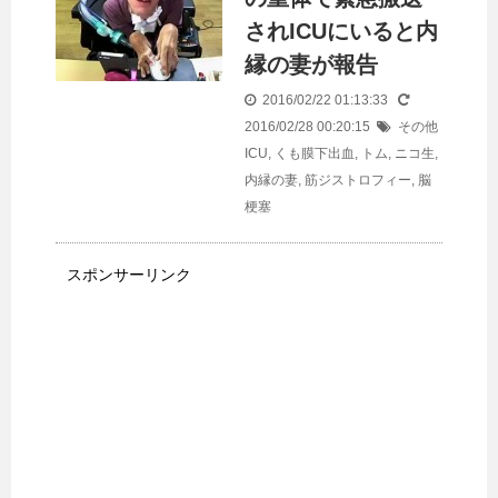
されICUにいると内
縁の妻が報告
2016/02/22 01:13:33
2016/02/28 00:20:15
その他
ICU
,
くも膜下出血
,
トム
,
ニコ生
,
内縁の妻
,
筋ジストロフィー
,
脳
梗塞
スポンサーリンク