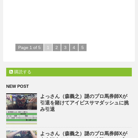
Page 1 of 5
1
2
3
4
5
購読する
NEW POST
よっさん（森義之）謎のプロ馬券師Xが
引退を賭けてアイビスサマダッシュに挑
み引退
よっさん（森義之）謎のプロ馬券師Xが