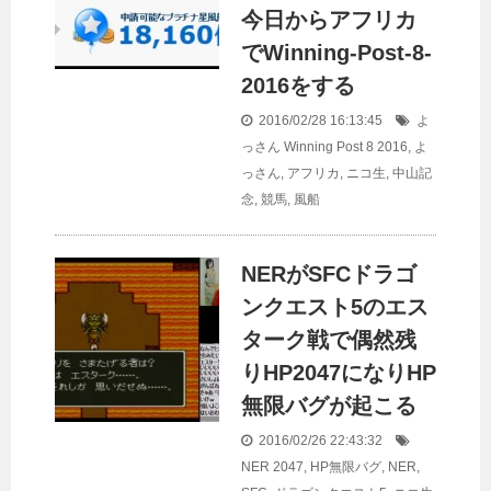
今日からアフリカ
でWinning-Post-8-
2016をする
2016/02/28 16:13:45
よ
っさん
Winning Post 8 2016
,
よ
っさん
,
アフリカ
,
ニコ生
,
中山記
念
,
競馬
,
風船
NERがSFCドラゴ
ンクエスト5のエス
ターク戦で偶然残
りHP2047になりHP
無限バグが起こる
2016/02/26 22:43:32
NER
2047
,
HP無限バグ
,
NER
,