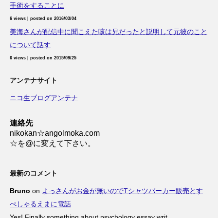
手術をすることに
6 views
|
posted on 2016/03/04
美海さんが配信中に聞こえた咳は兄だったと説明して元彼のこと
について話す
6 views
|
posted on 2015/09/25
アンテナサイト
ニコ生ブログアンテナ
連絡先
nikokan☆angolmoka.com
☆を@に変えて下さい。
最新のコメント
Bruno
on
よっさんがお金が無いのでTシャツパーカー販売とす
ぺしゃるえまに電話
Yes! Finally something about psychology essay writ
...