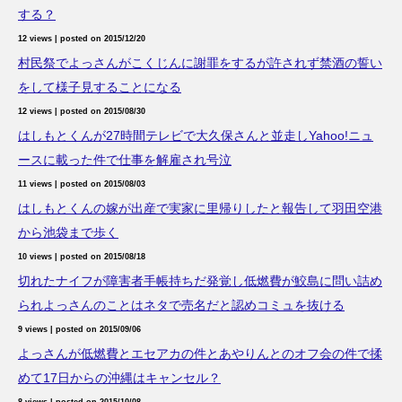
する？
12 views
|
posted on 2015/12/20
村民祭でよっさんがこくじんに謝罪をするが許されず禁酒の誓い
をして様子見することになる
12 views
|
posted on 2015/08/30
はしもとくんが27時間テレビで大久保さんと並走しYahoo!ニュ
ースに載った件で仕事を解雇され号泣
11 views
|
posted on 2015/08/03
はしもとくんの嫁が出産で実家に里帰りしたと報告して羽田空港
から池袋まで歩く
10 views
|
posted on 2015/08/18
切れたナイフが障害者手帳持ちだ発覚し低燃費が鮫島に問い詰め
られよっさんのことはネタで売名だと認めコミュを抜ける
9 views
|
posted on 2015/09/06
よっさんが低燃費とエセアカの件とあやりんとのオフ会の件で揉
めて17日からの沖縄はキャンセル？