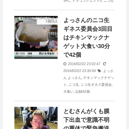
SFC
,
ドラゴンクエスト5
,
ニコ生
よっさんのニコ生
ギネス委員会3回目
はチキンマックナ
ゲット大食い30分
で42個
2016/02/22 23:02:47
2016/02/22 23:30:04
よっさ
ん
よっさん
,
チキンマックナゲッ
ト
,
ニコ生
,
ニコ生ギネス委員会
,
大食い
,
記録42個
とむさんがくも膜
下出血で意識不明
の重体で緊急搬送