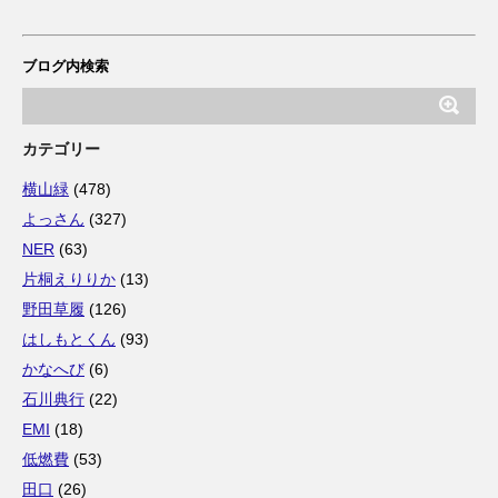
ブログ内検索
カテゴリー
横山緑
(478)
よっさん
(327)
NER
(63)
片桐えりりか
(13)
野田草履
(126)
はしもとくん
(93)
かなへび
(6)
石川典行
(22)
EMI
(18)
低燃費
(53)
田口
(26)