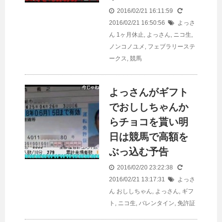
2016/02/21 16:11:59
2016/02/21 16:50:56
よっさ
ん
1ヶ月休止
,
よっさん
,
ニコ生
,
ノンコノユメ
,
フェブラリーステ
ークス
,
競馬
よっさんがギフト
でおししちゃんか
らチョコを貰い明
日は競馬で高額を
ぶっ込む予告
2016/02/20 23:22:38
2016/02/21 13:17:31
よっさ
ん
おししちゃん
,
よっさん
,
ギフ
ト
,
ニコ生
,
バレンタイン
,
免許証