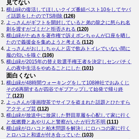
見てない
横山緑の復活してほしいクイズ番組ベスト10をしてヤバ
イ話題をしたのでTS削除
(126)
よっさんがギフトを開封していると弟の龍之に怒られ名
刺を渡すがゴミだと拒否される
(120)
横山緑がたぬきを著作権で訴えポンちゃんが口座を晒し
たので義援金を集めようと考える
(112)
よっさんがおししちゃんと店で飲みトイレでいない間に
服の匂いを嗅ぐ
(106)
横山緑が2015年の替え歌選手権王者を決定しセンパチく
んの夜中生活をやめることにした
(101)
面白くない
横山緑が48時間ウォーキングをして108神社でおみくじ
その6再開するが四谷でギブアップして始発で帰り終
了
(123)
よっさんが漫画喫茶でサイフを盗まれた話題とひたすら
アクティブ芸
(112)
横山緑が放送中に放尿した野田草履を心配して家に行く
と低燃費とあやりんと警察がいたが行方不明
(111)
横山緑がロハコと柏木問題を解決しにロハコの家に行く
とロハコと和道が付き合っていた
(103)