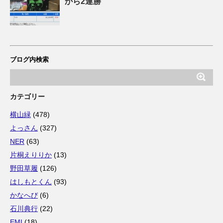
から2連勝
ブログ内検索
カテゴリー
横山緑
(478)
よっさん
(327)
NER
(63)
片桐えりりか
(13)
野田草履
(126)
はしもとくん
(93)
かなへび
(6)
石川典行
(22)
EMI
(18)