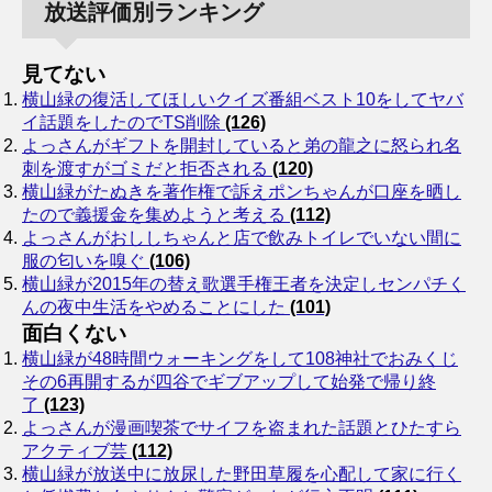
放送評価別ランキング
見てない
横山緑の復活してほしいクイズ番組ベスト10をしてヤバ
イ話題をしたのでTS削除
(126)
よっさんがギフトを開封していると弟の龍之に怒られ名
刺を渡すがゴミだと拒否される
(120)
横山緑がたぬきを著作権で訴えポンちゃんが口座を晒し
たので義援金を集めようと考える
(112)
よっさんがおししちゃんと店で飲みトイレでいない間に
服の匂いを嗅ぐ
(106)
横山緑が2015年の替え歌選手権王者を決定しセンパチく
んの夜中生活をやめることにした
(101)
面白くない
横山緑が48時間ウォーキングをして108神社でおみくじ
その6再開するが四谷でギブアップして始発で帰り終
了
(123)
よっさんが漫画喫茶でサイフを盗まれた話題とひたすら
アクティブ芸
(112)
横山緑が放送中に放尿した野田草履を心配して家に行く