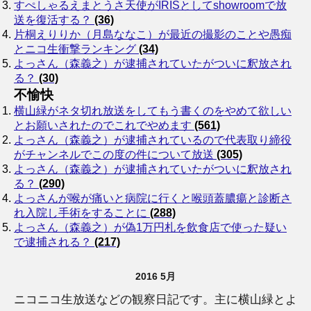
すぺしゃるえまとうさ天使がIRISとしてshowroomで放
送を復活する？
(36)
片桐えりりか（月島ななこ）が最近の撮影のことや愚痴
とニコ生衝撃ランキング
(34)
よっさん（森義之）が逮捕されていたがついに釈放され
る？
(30)
不愉快
横山緑がネタ切れ放送をしてもう書くのをやめて欲しい
とお願いされたのでこれでやめます
(561)
よっさん（森義之）が逮捕されているので代表取り締役
がチャンネルでこの度の件について放送
(305)
よっさん（森義之）が逮捕されていたがついに釈放され
る？
(290)
よっさんが喉が痛いと病院に行くと喉頭蓋膿瘍と診断さ
れ入院し手術をすることに
(288)
よっさん（森義之）が偽1万円札を飲食店で使った疑い
で逮捕される？
(217)
2016 5月
ニコニコ生放送などの観察日記です。主に横山緑とよ