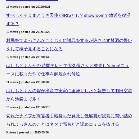
15 views
|
posted on 2016/03/21
すぺしゃるえまとうさ天使がIRISとしてshowroomで放送を復活
する？
12 views
|
posted on 2015/12/20
村民祭でよっさんがこくじんに謝罪をするが許されず禁酒の誓い
をして様子見することになる
12 views
|
posted on 2015/08/30
はしもとくんが27時間テレビで大久保さんと並走しYahoo!ニュ
ースに載った件で仕事を解雇され号泣
11 views
|
posted on 2015/08/03
はしもとくんの嫁が出産で実家に里帰りしたと報告して羽田空港
から池袋まで歩く
10 views
|
posted on 2015/08/18
切れたナイフが障害者手帳持ちだ発覚し低燃費が鮫島に問い詰め
られよっさんのことはネタで売名だと認めコミュを抜ける
9 views
|
posted on 2015/09/06