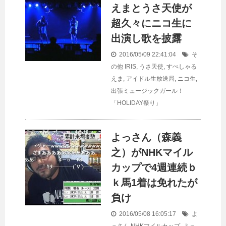
えまとうさ天使が
超久々にニコ生に
出演し歌を披露
2016/05/09 22:41:04
そ
の他
IRIS
,
うさ天使
,
すぺしゃる
えま
,
アイドル生放送局
,
ニコ生
,
出張ミュージックガール！
「HOLIDAY祭り」
よっさん（森義
之）がNHKマイル
カップで4週連続ｂ
ｋ馬1着は免れたが
負け
2016/05/08 16:05:17
よ