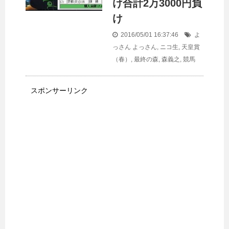
け合計2万3000円負
け
2016/05/01 16:37:46
よ
っさん
よっさん
,
ニコ生
,
天皇賞
（春）
,
最終の森
,
森義之
,
競馬
スポンサーリンク