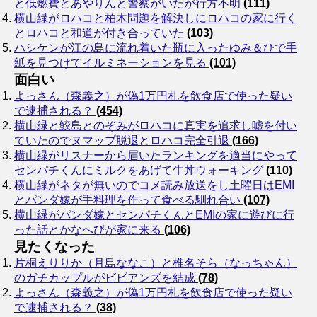
と低燃費とあやりんと警察がいたが行方不明
(111)
横山緑がロハコと柏木問題を解決しにロハコの家に行く
とロハコと和道が付き合っていた
(103)
ハシケンが江の島に流れ着いた瓶に入ったゆみ＆ひで手
紙を見つけてイルミネーションを見る
(101)
面白い
よっさん（森義之）が偽1万円札を飲食店で使った疑い
で逮捕される？
(454)
横山緑と鮫島とのぞみがロハコに真実を追求し嘘を付い
ていたのでヌマップ脱退とロハコ完全引退
(166)
横山緑がリスナーから届いたランキングを適当にやって
センパチくんにミルクをあげて牛丼ウォーキング
(110)
横山緑がネタが無いのでコメ読み放送をし土曜日はEMI
とパンダ嫁が手料理を作って食べる馴れ合い
(107)
横山緑がパンダ嫁とセンパチくんとEMIの家に遊びに行
った話とかなへびが家に来る
(106)
見たくなった
片桐えりりか（月島ななこ）と椎名そら（なっちゃん）
のガチカップルがビビアンズを結成
(78)
よっさん（森義之）が偽1万円札を飲食店で使った疑い
で逮捕される？
(38)