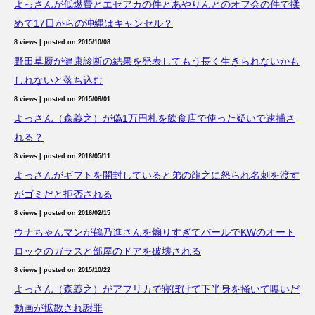
よっさんが低燃費とエセアカの件とあやりんとのオフ会の件で揉
めて17日からの沖縄はキャンセル？
8 views
|
posted on 2015/10/08
野田草履が健康診断の結果を発表してもう長く生きられないかも
しれないと落ち込む
8 views
|
posted on 2015/08/01
よっさん（森義之）が偽1万円札を飲食店で使った疑いで逮捕さ
れる？
8 views
|
posted on 2016/05/11
よっさんがギフトを開封していると弟の龍之に怒られ名刺を渡す
がゴミだと拒否される
8 views
|
posted on 2016/02/15
ウナちゃんマンが鶴乃進さんを煽りすぎてバールでKWのオート
ロックのガラスと部屋のドアを破壊される
8 views
|
posted on 2015/10/22
よっさん（森義之）がアフリカで寝ぼけて下半身を掻いて嗅いだ
動画が拡散され謝罪