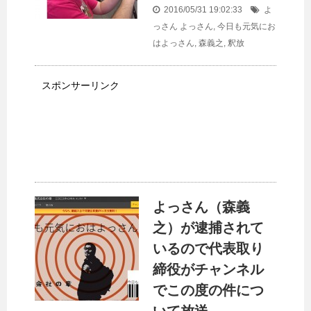
2016/05/31 19:02:33
よ
っさん
よっさん
,
今日も元気にお
はよっさん
,
森義之
,
釈放
スポンサーリンク
よっさん（森義
之）が逮捕されて
いるので代表取り
締役がチャンネル
でこの度の件につ