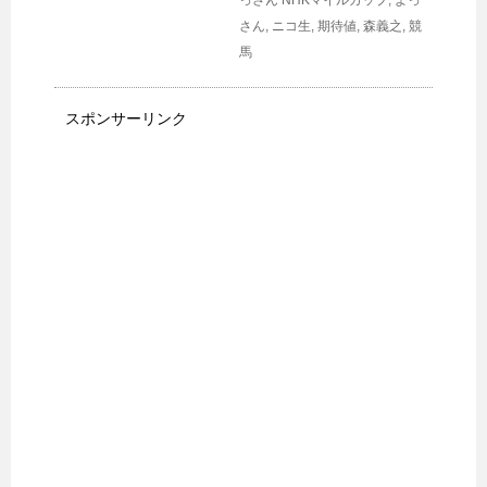
っさん
NHKマイルカップ
,
よっ
さん
,
ニコ生
,
期待値
,
森義之
,
競
馬
スポンサーリンク