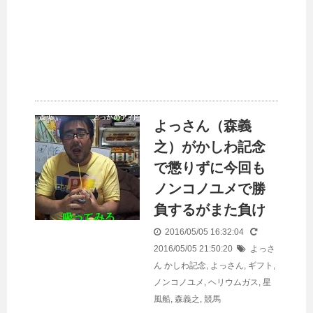
よっさん（森義
之）がかしわ記念
で懲りずに今回も
ノンコノユメで勝
負するがまた負け
2016/05/05 16:32:04
2016/05/05 21:50:20
よっさ
ん
かしわ記念
,
よっさん
,
ギフト
,
ノンコノユメ
,
ヘリウムガス
,
星
風船
,
森義之
,
競馬