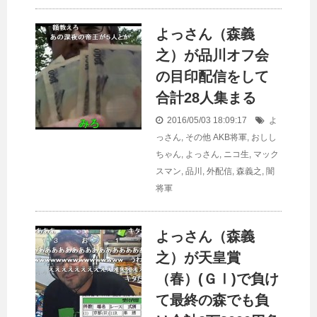
よっさん（森義
之）が品川オフ会
の目印配信をして
合計28人集まる
2016/05/03 18:09:17
よ
っさん
,
その他
AKB将軍
,
おしし
ちゃん
,
よっさん
,
ニコ生
,
マック
スマン
,
品川
,
外配信
,
森義之
,
闇
将軍
よっさん（森義
之）が天皇賞
（春）(ＧⅠ)で負け
て最終の森でも負