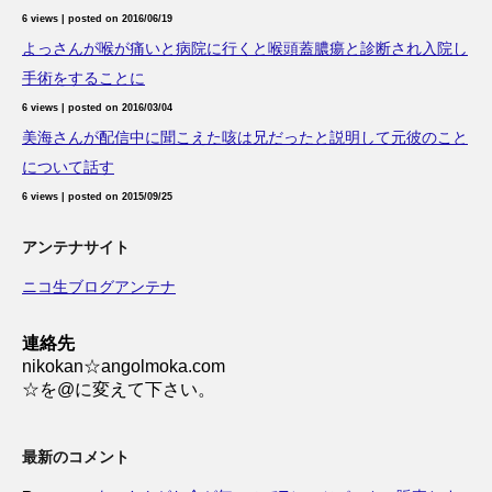
6 views
|
posted on 2016/06/19
よっさんが喉が痛いと病院に行くと喉頭蓋膿瘍と診断され入院し
手術をすることに
6 views
|
posted on 2016/03/04
美海さんが配信中に聞こえた咳は兄だったと説明して元彼のこと
について話す
6 views
|
posted on 2015/09/25
アンテナサイト
ニコ生ブログアンテナ
連絡先
nikokan☆angolmoka.com
☆を@に変えて下さい。
最新のコメント