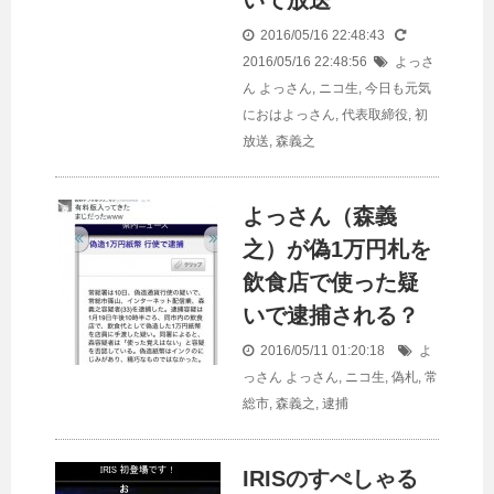
いて放送
2016/05/16 22:48:43
2016/05/16 22:48:56
よっさ
ん
よっさん
,
ニコ生
,
今日も元気
におはよっさん
,
代表取締役
,
初
放送
,
森義之
よっさん（森義
之）が偽1万円札を
飲食店で使った疑
いで逮捕される？
2016/05/11 01:20:18
よ
っさん
よっさん
,
ニコ生
,
偽札
,
常
総市
,
森義之
,
逮捕
IRISのすぺしゃる