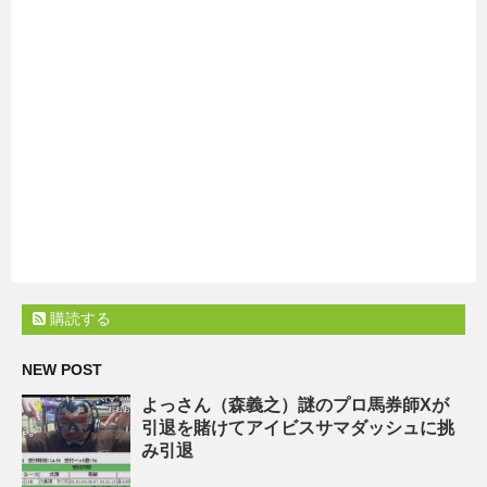
購読する
NEW POST
よっさん（森義之）謎のプロ馬券師Xが
引退を賭けてアイビスサマダッシュに挑
み引退